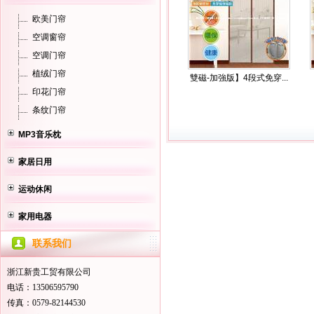
欧美门帘
空调窗帘
空调门帘
植绒门帘
雙磁-加強版】4段式免穿...
印花门帘
条纹门帘
MP3音乐枕
家居日用
运动休闲
家用电器
联系我们
浙江新贵工贸有限公司
电话：13506595790
传真：0579-82144530