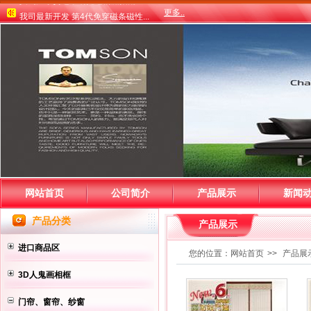
我司最新开发 第4代免穿磁条磁性...
更多..
义乌江东货运市场托运物流指南
网站首页
公司简介
产品展示
新闻
产品分类
产品展示
进口商品区
您的位置：
网站首页
>>
产品展
3D人鬼画相框
门帘、窗帘、纱窗