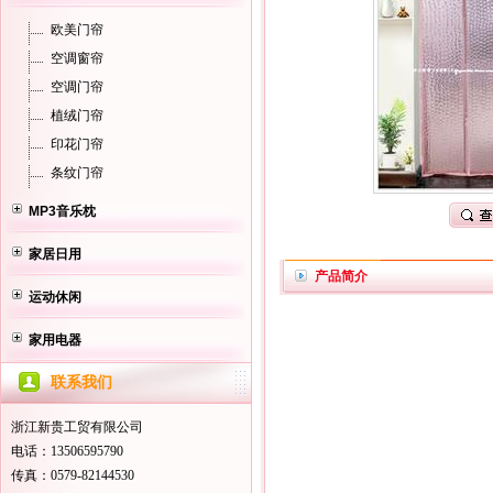
欧美门帘
空调窗帘
空调门帘
植绒门帘
印花门帘
条纹门帘
MP3音乐枕
家居日用
产品简介
运动休闲
家用电器
联系我们
浙江新贵工贸有限公司
电话：13506595790
传真：0579-82144530