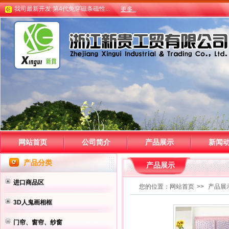
义乌江东货运市场托运物流指南
更多..
我司最新开发 第4代免穿磁条磁性...
义乌江东货运市场托运物流指南
网站首页
公司简介
产品展示
新闻
产品分类
产品展示
进口商品区
您的位置：
网站首页
>>
产品展
3D人鬼画相框
门帘、窗帘、纱窗